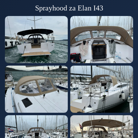
Sprayhood za Elan I43