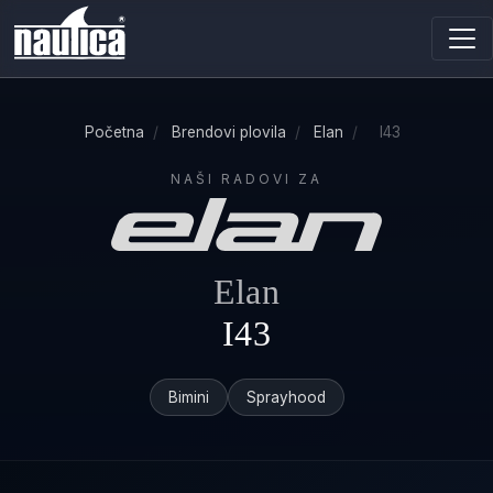
Početna
/
Brendovi plovila
/
Elan
/
I43
NAŠI RADOVI ZA
Elan
I43
Bimini
Sprayhood