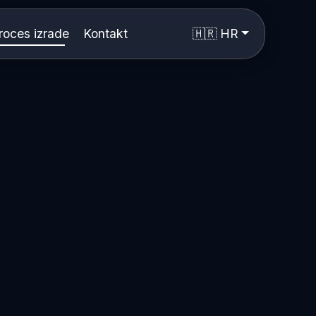
roces izrade
Kontakt
🇭🇷 HR