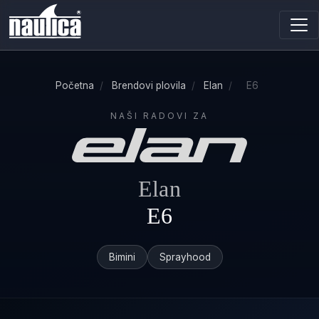
Početna
/
Brendovi plovila
/
Elan
/
E6
NAŠI RADOVI ZA
Elan
E6
Bimini
Sprayhood