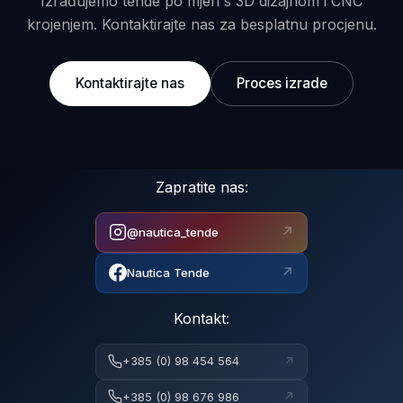
Izrađujemo tende po mjeri s 3D dizajnom i CNC
krojenjem. Kontaktirajte nas za besplatnu procjenu.
Kontaktirajte nas
Proces izrade
Zapratite nas:
↗
@nautica_tende
↗
Nautica Tende
Kontakt:
↗
+385 (0) 98 454 564
↗
+385 (0) 98 676 986