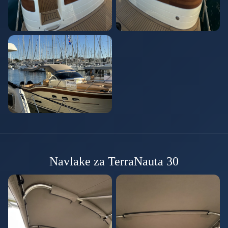
Navlake za TerraNauta 30