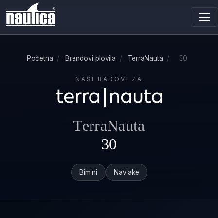
Početna
/
Brendovi plovila
/
TerraNauta
/
30
NAŠI RADOVI ZA
TerraNauta
30
Bimini
Navlake