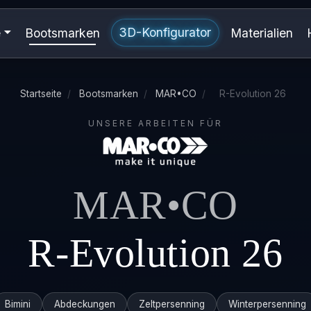
3D-Konfigurator
e
Bootsmarken
Materialien
Startseite
/
Bootsmarken
/
MAR•CO
/
R-Evolution 26
UNSERE ARBEITEN FÜR
MAR•CO
R-Evolution 26
Bimini
Abdeckungen
Zeltpersenning
Winterpersenning