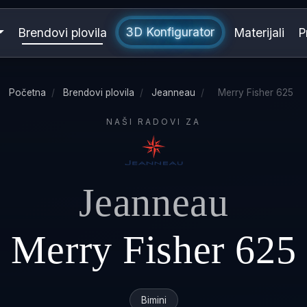
3D Konfigurator
Brendovi plovila
Materijali
P
Početna
/
Brendovi plovila
/
Jeanneau
/
Merry Fisher 625
NAŠI RADOVI ZA
Jeanneau
Merry Fisher 625
Bimini