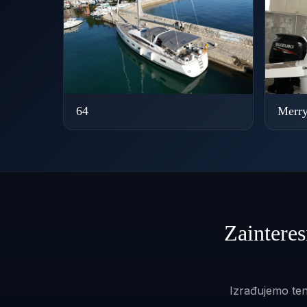
64
Merry
Zainteres
Izrađujemo ten