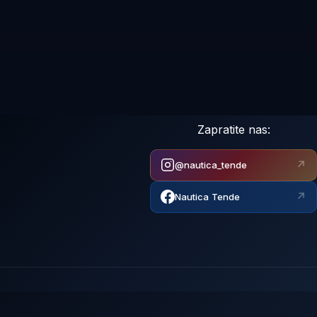
Zapratite nas:
↗
@nautica_tende
↗
Nautica Tende