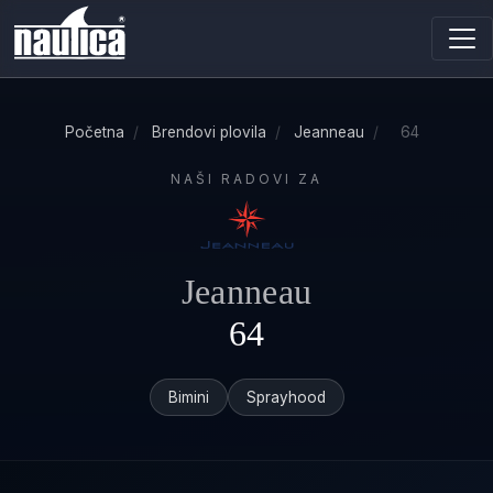
Početna
/
Brendovi plovila
/
Jeanneau
/
64
NAŠI RADOVI ZA
Jeanneau
64
Bimini
Sprayhood