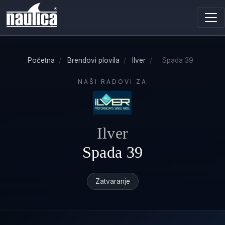
Početna
/
Brendovi plovila
/
Ilver
/
Spada 39
NAŠI RADOVI ZA
Ilver
Spada 39
Zatvaranje