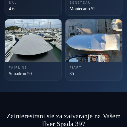
BALI
BENETEAU
4.6
Montecarlo 52
FAIRLINE
FIART
Squadron 50
35
Zainteresirani ste za zatvaranje na Vašem
Ilver Spada 39?