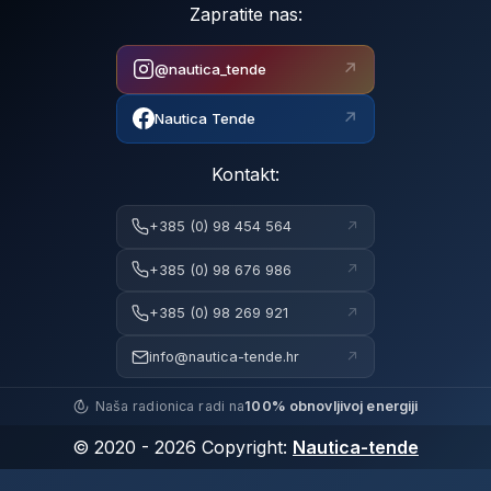
Zapratite nas:
↗
@nautica_tende
↗
Nautica Tende
Kontakt:
↗
+385 (0) 98 454 564
↗
+385 (0) 98 676 986
↗
+385 (0) 98 269 921
↗
info@nautica-tende.hr
Naša radionica radi na
100% obnovljivoj energiji
© 2020 - 2026 Copyright:
Nautica-tende