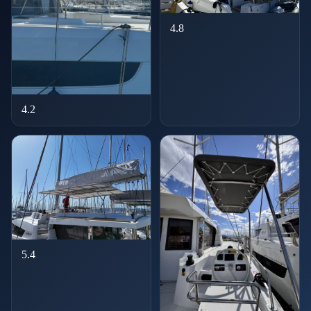
4.8
4.2
5.4