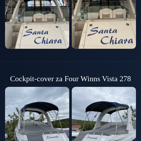
Cockpit-cover za Four Winns Vista 278