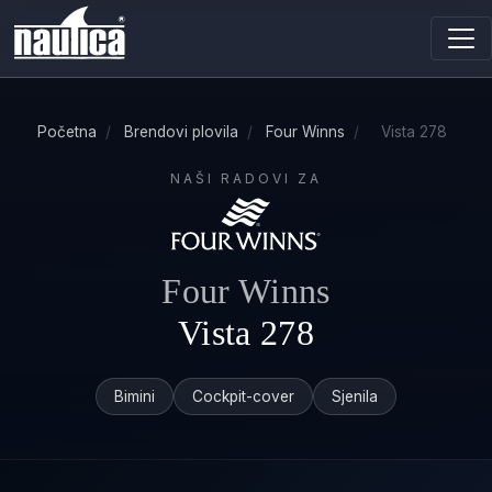
Početna
/
Brendovi plovila
/
Four Winns
/
Vista 278
NAŠI RADOVI ZA
Four Winns
Vista 278
Bimini
Cockpit-cover
Sjenila