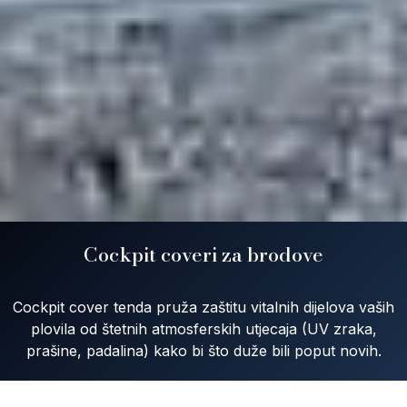
Cockpit coveri za brodove
Cockpit cover tenda pruža zaštitu vitalnih dijelova vaših
plovila od štetnih atmosferskih utjecaja (UV zraka,
prašine, padalina) kako bi što duže bili poput novih.
Pri izradi koristimo samo vrhunske materijale.