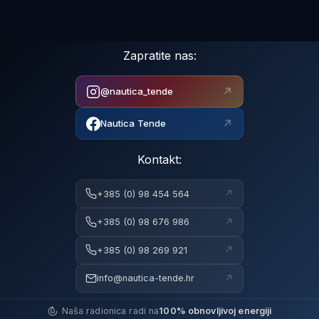
Zapratite nas:
↗
@nautica_tende
↗
Nautica Tende
Kontakt:
↗
+385 (0) 98 454 564
↗
+385 (0) 98 676 986
↗
+385 (0) 98 269 921
↗
info@nautica-tende.hr
Naša radionica radi na
100% obnovljivoj energiji