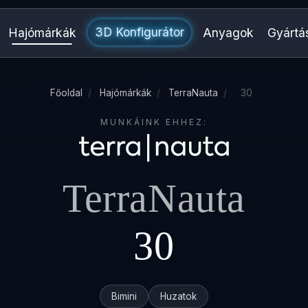
3D Konfigurátor
Hajómárkák
Anyagok
Gyártá
Főoldal
/
Hajómárkák
/
TerraNauta
/
30
MUNKÁINK EHHEZ:
TerraNauta
30
Bimini
Huzatok