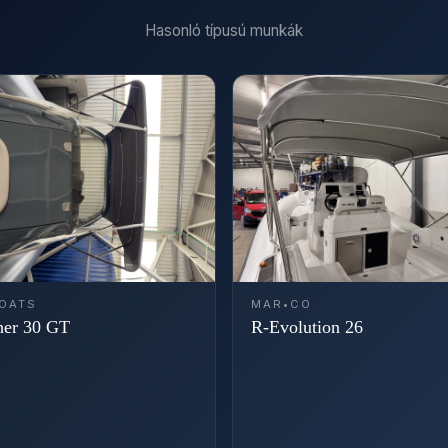
Hasonló típusú munkák
BOATS
MAR•CO
her 30 GT
R-Evolution 26