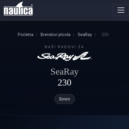
Početna
/
Brendovi plovila
/
SeaRay
/
230
NAŠI RADOVI ZA
SeaRay
230
Bimini