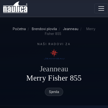
Početna
/
Brendovi plovila
/
Jeanneau
/
Merry
Fisher 855
NAŠI RADOVI ZA
Jeanneau
Merry Fisher 855
Sjenila