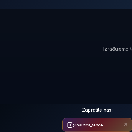
Izrađujemo t
Zapratite nas:
↗
@nautica_tende