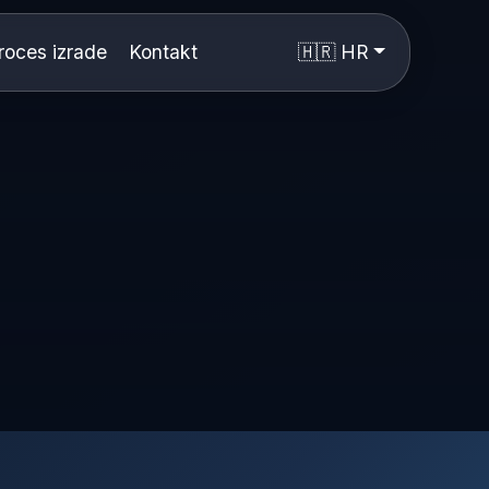
roces izrade
Kontakt
🇭🇷 HR