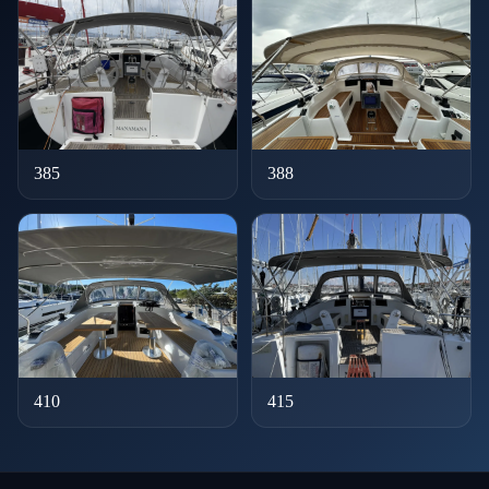
385
388
410
415