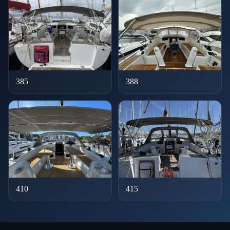
385
388
410
415