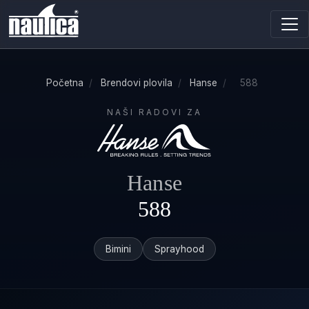
Početna
/
Brendovi plovila
/
Hanse
/
588
NAŠI RADOVI ZA
Hanse
588
Bimini
Sprayhood