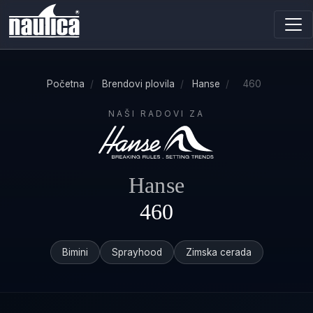
Početna
/
Brendovi plovila
/
Hanse
/
460
NAŠI RADOVI ZA
Hanse
460
Bimini
Sprayhood
Zimska cerada