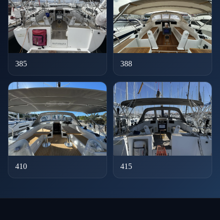
385
388
410
415