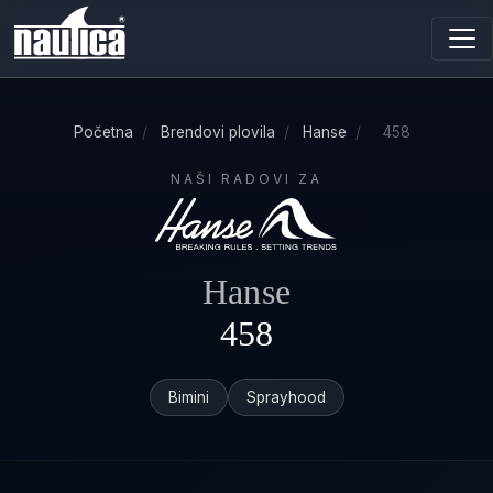
Početna
/
Brendovi plovila
/
Hanse
/
458
NAŠI RADOVI ZA
Hanse
458
Bimini
Sprayhood