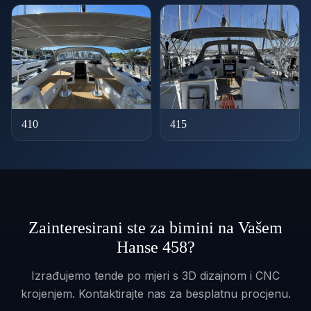
410
415
Zainteresirani ste za bimini na Vašem
Hanse 458?
Izrađujemo tende po mjeri s 3D dizajnom i CNC
krojenjem. Kontaktirajte nas za besplatnu procjenu.