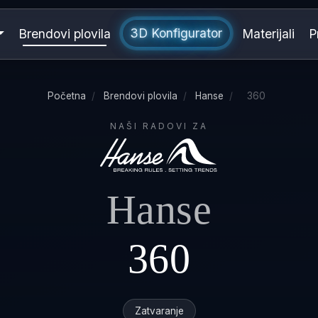
3D Konfigurator
Brendovi plovila
Materijali
P
Početna
/
Brendovi plovila
/
Hanse
/
360
NAŠI RADOVI ZA
Hanse
360
Zatvaranje