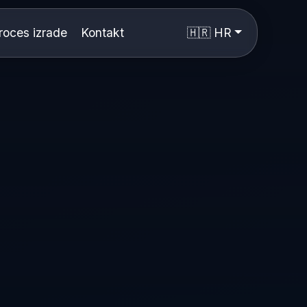
roces izrade
Kontakt
🇭🇷 HR