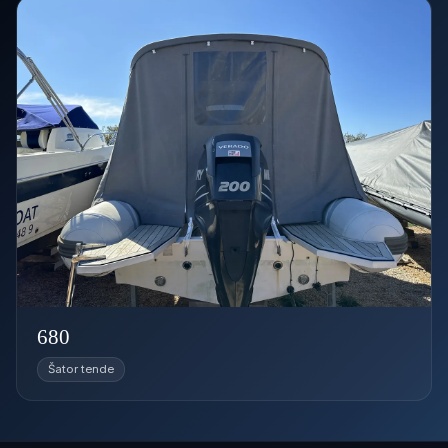
680
Šator tende