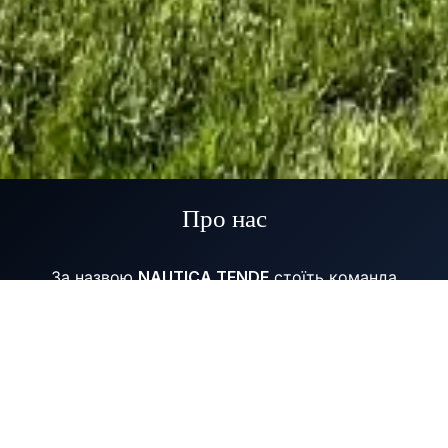
Про нас
За назвою
NAUTICA TENDE
стоїть команда
професійних
,
досвідчених
людей, заснована у 2003
році.
Ми спеціалізуємося на виготовленні та ремонті
тентів для яхт — Bimini, Sprayhood, Зимові тенти,
Кормове закриття, Закриття, Жалюзі, Намет-тент,
Кришка кокпіта, Чохли, Солярій та маркізи для