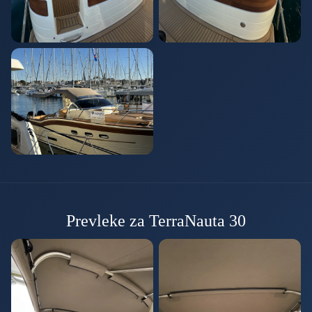
Prevleke za TerraNauta 30