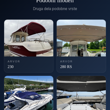
Podobni modeli
Druga dela podobne vrste
ARVOR
ARVOR
230
280 RS